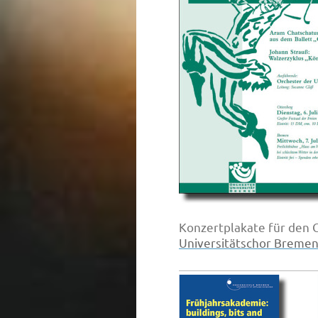
Konzertplakate für den 
Universitätschor Breme