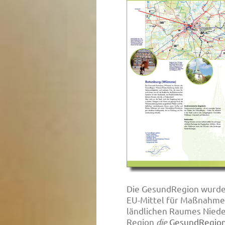
Die GesundRegion wurde
EU-Mittel für Maßnahme
ländlichen Raumes Niede
Region
die
GesundRegio